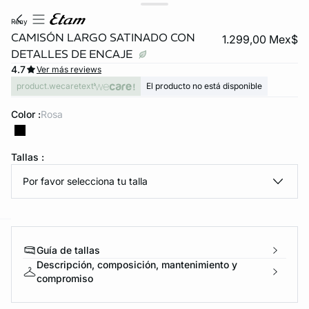
reny
CAMISÓN LARGO SATINADO CON
1.299,00 Mex$
DETALLES DE ENCAJE
4.7
Ver más reviews
product.wecaretext
El producto no está disponible
Color :
rosa
KS DE PANTIES
Tallas :
Por favor selecciona tu talla
ra ahora
e
question
Guía de tallas
Descripción, composición, mantenimiento y
compromiso