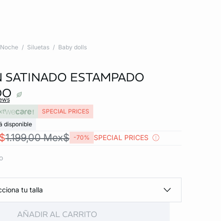
Noche
Siluetas
Baby dolls
 SATINADO ESTAMPADO
DO
iews
xt
SPECIAL PRICES
á disponible
$
1.199,00 Mex$
SPECIAL PRICES
-70%
o
ciona tu talla
AÑADIR AL CARRITO