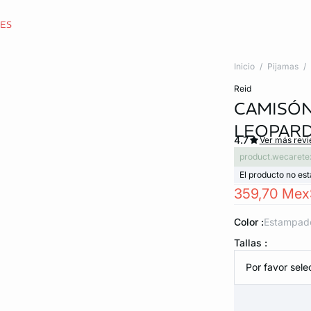
CES
Inicio
Pijamas
reid
CAMISÓN
LEOPAR
4.7
Ver más rev
product.wecarete
El producto no est
359,70 Mex
Color :
estampad
Tallas :
Por favor selec