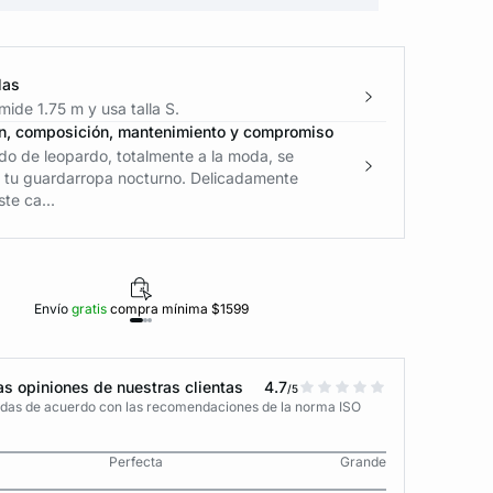
las
ide 1.75 m y usa talla S.
n, composición, mantenimiento y compromiso
do de leopardo, totalmente a la moda, se
a tu guardarropa nocturno. Delicadamente
te ca...
Envío
gratis
compra mínima $1599
Polí
s opiniones de nuestras clientas
4.7
/5
adas de acuerdo con las recomendaciones de la norma ISO
Perfecta
Grande