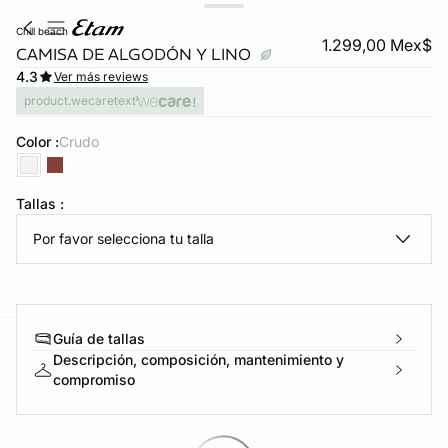
chill beach
1.299,00 Mex$
CAMISA DE ALGODÓN Y LINO
4.3
Ver más reviews
product.wecaretext
Color :
crudo
Tallas :
KS DE PANTIES
Por favor selecciona tu talla
ra ahora
Guía de tallas
e
question
Descripción, composición, mantenimiento y
compromiso