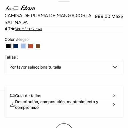
cheeta
CAMISA DE PIJAMA DE MANGA CORTA
999,00 Mex$
SATINADA
4.7
Ver más reviews
Color :
negro
Tallas :
KS DE PANTIES
Por favor selecciona tu talla
ra ahora
Guía de tallas
Descripción, composición, mantenimiento y
e
question
compromiso