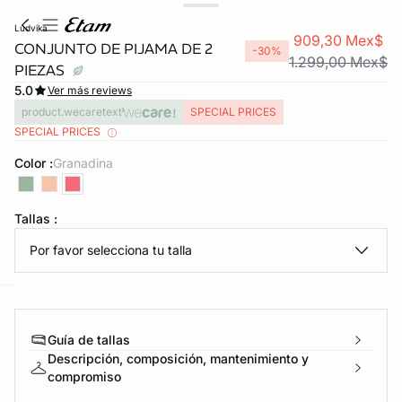
ludvika
909,30 Mex$
CONJUNTO DE PIJAMA DE 2
-30%
1.299,00 Mex$
PIEZAS
5.0
Ver más reviews
product.wecaretext
SPECIAL PRICES
SPECIAL PRICES
Color :
granadina
KS DE PANTIES
Tallas :
ra ahora
Por favor selecciona tu talla
e
question
Guía de tallas
Descripción, composición, mantenimiento y
compromiso