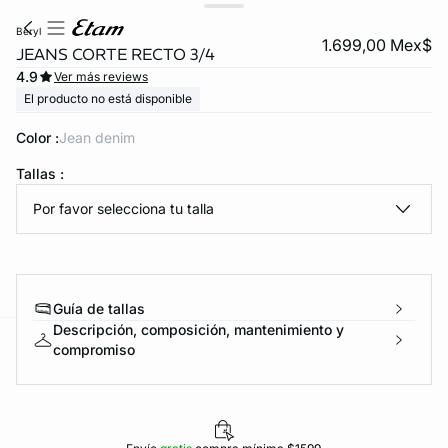
beryl
1.699,00 Mex$
JEANS CORTE RECTO 3/4
4.9
Ver más reviews
El producto no está disponible
Color :
jean denim
Tallas :
Por favor selecciona tu talla
KS DE PANTIES
ra ahora
Guía de tallas
Descripción, composición, mantenimiento y
compromiso
e
question