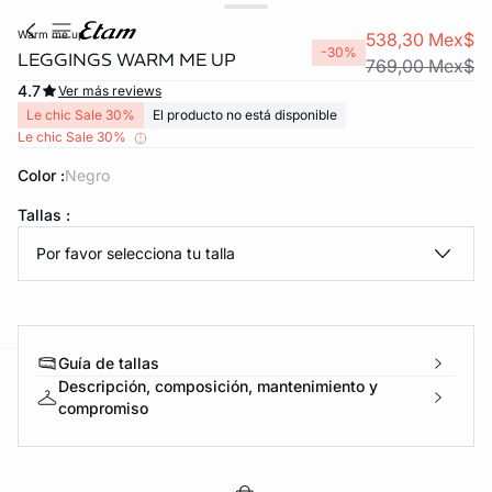
warm me up
538,30 Mex$
-30%
LEGGINGS WARM ME UP
769,00 Mex$
4.7
Ver más reviews
Le chic Sale 30%
El producto no está disponible
Le chic Sale 30%
Color :
negro
Tallas :
KS DE PANTIES
Por favor selecciona tu talla
%OFF
ra ahora
Guía de tallas
Descripción, composición, mantenimiento y
e
question
compromiso