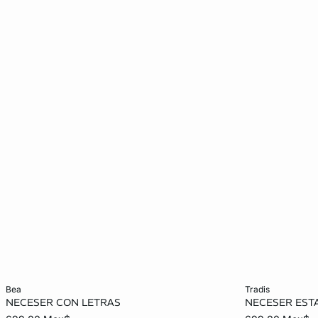
Añadir al carrito
Añadir al carrit
bea
tradis
NECESER CON LETRAS
NECESER ES
TALLA_UNICA
TALLA_UNICA