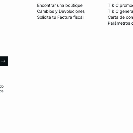
Encontrar una boutique
T & C promo
Cambios y Devoluciones
T & C genera
Solicita tu Factura fiscal
Carta de con
Parámetros 
l
arrow
do
 de