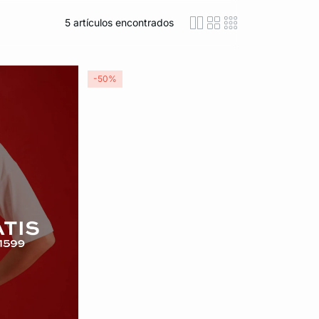
5
artículos encontrados
icon-layout-detaile
icon-layout-class
icon-layout-m
-50%