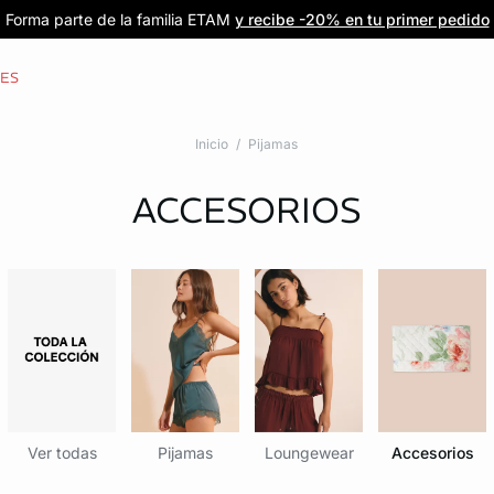
Forma parte de la familia ETAM
Beneficio exclusivo para clientes nuevos
-20% en tu primera orden
Envío gratis
en compras de $1599
y recibe -20% en tu primer pedido
al iniciar sesión
Únete a ETAM
CES
Inicio
Pijamas
ACCESORIOS
Ver todas
Pijamas
Loungewear
Accesorios