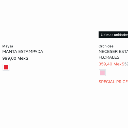
Últimas unidade
Añadir al carrito
Añadir al carrit
maysa
orchidee
MANTA ESTAMPADA
NECESER EST
TALLA_UNICA
TALLA_UNICA
FLORALES
999,00 Mex$
359,40 Mex$
5
SPECIAL PRIC