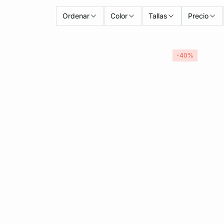
Ordenar
Color
Tallas
Precio
-40%