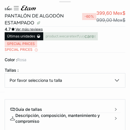
badri
399,60 Mex$
PANTALÓN DE ALGODÓN
-60%
999,00 Mex$
ESTAMPADO
4.7
Ver más reviews
Últimas unidades
product.wecaretext
SPECIAL PRICES
SPECIAL PRICES
Color :
rosa
KS DE PANTIES
Tallas :
ra ahora
Por favor selecciona tu talla
e
question
Guía de tallas
Descripción, composición, mantenimiento y
compromiso