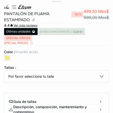
baie
499,50 Mex$
PANTALÓN DE PIJAMA
-50%
999,00 Mex$
ESTAMPADO
4.4
Ver más reviews
Últimas unidades
product.wecaretext
SPECIAL PRICES
SPECIAL PRICES
Color :
amarillo ácido
KS DE PANTIES
ra ahora
Tallas :
Por favor selecciona tu talla
e
question
Guía de tallas
Descripción, composición, mantenimiento y
compromiso