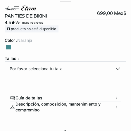
celestio
699,00 Mex$
PANTIES DE BIKINI
4.5
Ver más reviews
El producto no está disponible
Color :
naranja
Tallas :
KS DE PANTIES
Por favor selecciona tu talla
ra ahora
Guía de tallas
Descripción, composición, mantenimiento y
e
question
compromiso