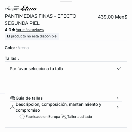
effet peau nue
PANTIMEDIAS FINAS - EFECTO
439,00 Mex$
SEGUNDA PIEL
4.0
Ver más reviews
El producto no está disponible
Color :
arena
Tallas :
KS DE PANTIES
Por favor selecciona tu talla
ra ahora
Guía de tallas
Descripción, composición, mantenimiento y
e
question
compromiso
Fabricado en Europa
Taller auditado