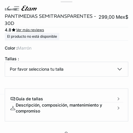
essentiel
PANTIMEDIAS SEMITRANSPARENTES -
299,00 Mex$
30D
4.8
Ver más reviews
El producto no está disponible
Color :
marrón
Tallas :
KS DE PANTIES
Por favor selecciona tu talla
ra ahora
Guía de tallas
Descripción, composición, mantenimiento y
e
question
compromiso