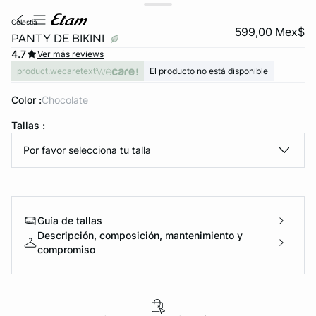
celestia
599,00 Mex$
PANTY DE BIKINI
4.7
Ver más reviews
product.wecaretext
El producto no está disponible
Color :
chocolate
Tallas :
Por favor selecciona tu talla
KS DE PANTIES
ra ahora
Guía de tallas
Descripción, composición, mantenimiento y
compromiso
e
question