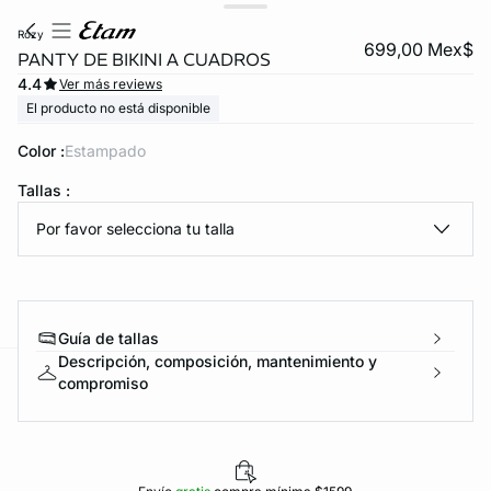
rozy
699,00 Mex$
PANTY DE BIKINI A CUADROS
4.4
Ver más reviews
El producto no está disponible
Color :
estampado
Tallas :
Por favor selecciona tu talla
KS DE PANTIES
ra ahora
Guía de tallas
Descripción, composición, mantenimiento y
compromiso
e
question