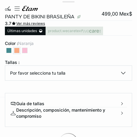
oza
499,00 Mex$
PANTY DE BIKINI BRASILEÑA
3.7
Ver más reviews
Últimas unidades
product.wecaretext
Color :
naranja
Tallas :
KS DE PANTIES
Por favor selecciona tu talla
ra ahora
Guía de tallas
e
question
Descripción, composición, mantenimiento y
compromiso