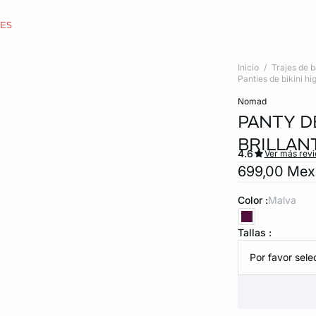
CES
Inicio
Trajes de 
Panties de bikini hi
nomad
PANTY DE
BRILLAN
4.6
Ver más rev
699,00 Me
Color :
malva
Tallas :
Por favor selec