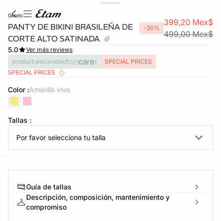
gelato
399,20 Mex$
PANTY DE BIKINI BRASILEÑA DE
-20%
499,00 Mex$
CORTE ALTO SATINADA
5.0
Ver más reviews
product.wecaretext
SPECIAL PRICES
SPECIAL PRICES
Color :
amarillo vivo
KS DE PANTIES
Tallas :
ra ahora
Por favor selecciona tu talla
e
question
Guía de tallas
Descripción, composición, mantenimiento y
compromiso