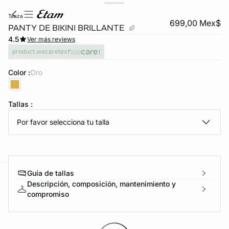
tanza
699,00 Mex$
PANTY DE BIKINI BRILLANTE
4.5
Ver más reviews
product.wecaretext
Color :
oro
Tallas :
KS DE PANTIES
Por favor selecciona tu talla
ra ahora
Guía de tallas
e
question
Descripción, composición, mantenimiento y
compromiso