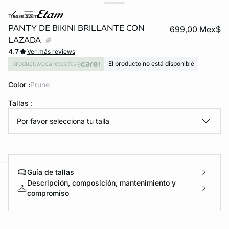
tresse swim
PANTY DE BIKINI BRILLANTE CON
699,00 Mex$
LAZADA
4.7
Ver más reviews
product.wecaretext
El producto no está disponible
Color :
prune
Tallas :
KS DE PANTIES
Por favor selecciona tu talla
ra ahora
Guía de tallas
e
question
Descripción, composición, mantenimiento y
compromiso