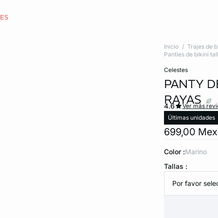
CES
Inicio
Trajes de 
Panties de bikini tal
celestes
PANTY DE
RAYAS
4.6
Ver más rev
Últimas unidades
699,00 Me
Color :
marino
Tallas :
Por favor selec