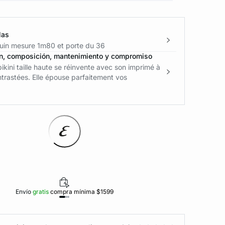
las
in mesure 1m80 et porte du 36
n, composición, mantenimiento y compromiso
bikini taille haute se réinvente avec son imprimé à
trastées. Elle épouse parfaitement vos
Envío
gratis
compra mínima $1599
Polí