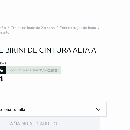
baño
Trajes de baño de 2 piezas
Panties trajes de baño
le alto
 BIKINI DE CINTURA ALTA A
iews
product.wecaretext
x$
ciona tu talla
AÑADIR AL CARRITO