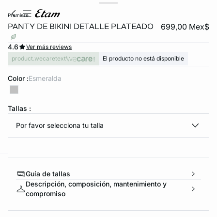
premiere
PANTY DE BIKINI DETALLE PLATEADO
699,00 Mex$
4.6
Ver más reviews
product.wecaretext
El producto no está disponible
Color :
esmeralda
KS DE PANTIES
Tallas :
Por favor selecciona tu talla
ra ahora
e
question
Guía de tallas
Descripción, composición, mantenimiento y
compromiso