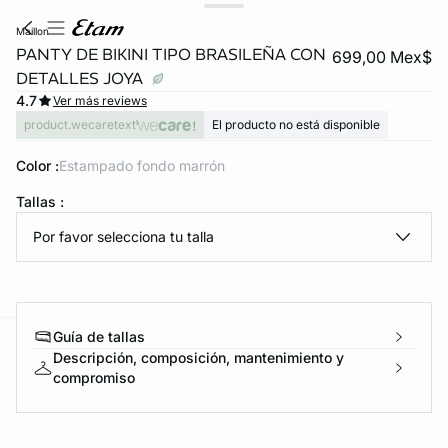
maillon
PANTY DE BIKINI TIPO BRASILEÑA CON
699,00 Mex$
DETALLES JOYA
4.7
Ver más reviews
product.wecaretext
El producto no está disponible
Color :
estampado fondo marrón
Tallas :
KS DE PANTIES
Por favor selecciona tu talla
ra ahora
Guía de tallas
e
question
Descripción, composición, mantenimiento y
compromiso