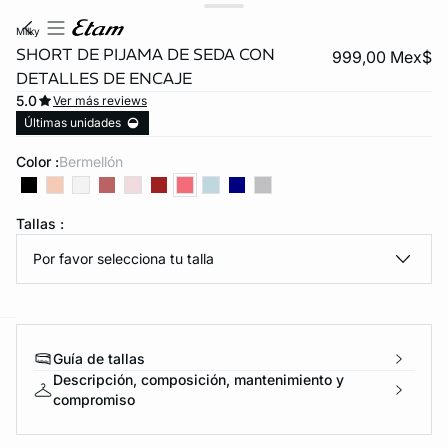
milky
SHORT DE PIJAMA DE SEDA CON
999,00 Mex$
DETALLES DE ENCAJE
5.0
Ver más reviews
Últimas unidades
Color :
bermellón
KS DE PANTIES
Tallas :
Por favor selecciona tu talla
ra ahora
e
question
Guía de tallas
Descripción, composición, mantenimiento y
compromiso