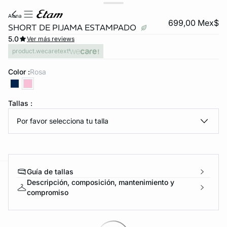
aluna
699,00 Mex$
SHORT DE PIJAMA ESTAMPADO
5.0
Ver más reviews
product.wecaretext
Color :
rosa
Tallas :
KS DE PANTIES
Por favor selecciona tu talla
ra ahora
Guía de tallas
e
question
Descripción, composición, mantenimiento y
compromiso