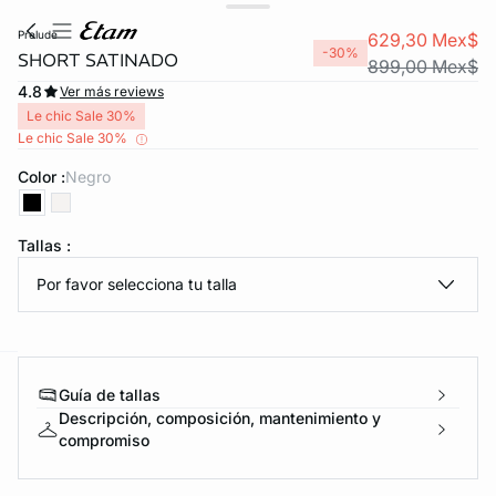
prelude
629,30 Mex$
-30%
SHORT SATINADO
899,00 Mex$
4.8
Ver más reviews
Le chic Sale 30%
Le chic Sale 30%
Color :
negro
KS DE PANTIES
Tallas :
%OFF
Por favor selecciona tu talla
ra ahora
e
question
Guía de tallas
Descripción, composición, mantenimiento y
compromiso