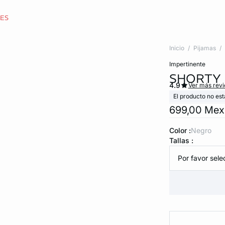
CES
Inicio
Pijamas
impertinente
SHORTY
4.9
Ver más rev
El producto no est
699,00 Me
Color :
negro
Tallas :
Por favor selec