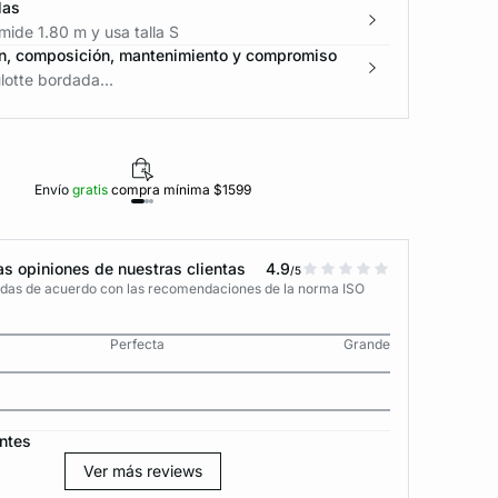
las
ide 1.80 m y usa talla S
n, composición, mantenimiento y compromiso
lotte bordada...
Envío
gratis
compra mínima $1599
Polí
s opiniones de nuestras clientas
4.9
/5
adas de acuerdo con las recomendaciones de la norma ISO
Perfecta
Grande
ntes
Ver más reviews