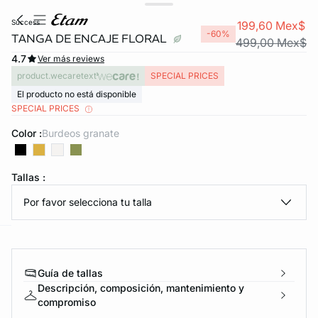
success
199,60 Mex$
-60%
TANGA DE ENCAJE FLORAL
499,00 Mex$
4.7
Ver más reviews
product.wecaretext
SPECIAL PRICES
El producto no está disponible
SPECIAL PRICES
Color :
burdeos granate
KS DE PANTIES
Tallas :
ra ahora
Por favor selecciona tu talla
e
question
Guía de tallas
Descripción, composición, mantenimiento y
compromiso