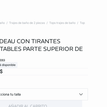
baño
Trajes de baño de 2 piezas
Tops trajes de baño
Top
DEAU CON TIRANTES
ABLES PARTE SUPERIOR DE
iews
á disponible
x$
ciona tu talla
AÑADIR AL CARRITO