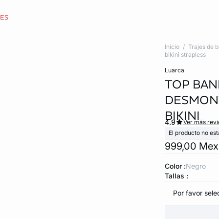
CES
Inicio
Trajes de 
bikini strapless
luarca
TOP BAN
DESMONT
BIKINI
4.9
Ver más rev
El producto no est
999,00 Me
Color :
negro
Tallas :
Por favor selec