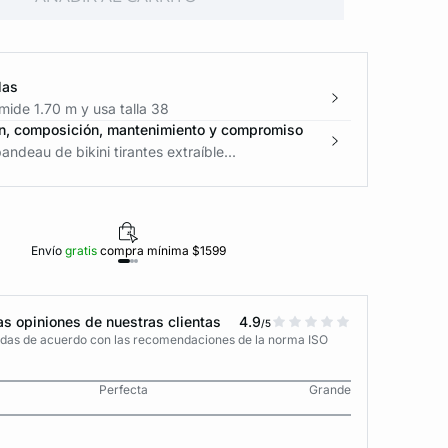
las
ide 1.70 m y usa talla 38
n, composición, mantenimiento y compromiso
andeau de bikini tirantes extraíble...
Envío
gratis
compra mínima $1599
Polí
s opiniones de nuestras clientas
4.9
/5
adas de acuerdo con las recomendaciones de la norma ISO
Perfecta
Grande