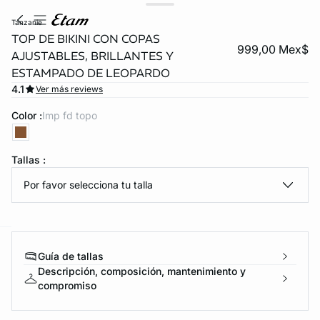
tanzanie
TOP DE BIKINI CON COPAS
999,00 Mex$
AJUSTABLES, BRILLANTES Y
ESTAMPADO DE LEOPARDO
4.1
Ver más reviews
Color :
imp fd topo
KS DE PANTIES
Tallas :
Por favor selecciona tu talla
ra ahora
e
question
Guía de tallas
Descripción, composición, mantenimiento y
compromiso