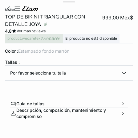
maillon
TOP DE BIKINI TRIANGULAR CON
999,00 Mex$
DETALLE JOYA
4.8
Ver más reviews
product.wecaretext
El producto no está disponible
Color :
estampado fondo marrón
Tallas :
KS DE PANTIES
Por favor selecciona tu talla
ra ahora
Guía de tallas
e
question
Descripción, composición, mantenimiento y
compromiso