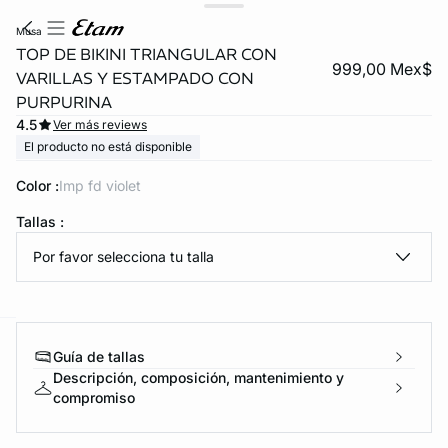
musa
TOP DE BIKINI TRIANGULAR CON
999,00 Mex$
VARILLAS Y ESTAMPADO CON
PURPURINA
4.5
Ver más reviews
El producto no está disponible
Color :
imp fd violet
KS DE PANTIES
Tallas :
Por favor selecciona tu talla
ra ahora
e
question
Guía de tallas
Descripción, composición, mantenimiento y
compromiso