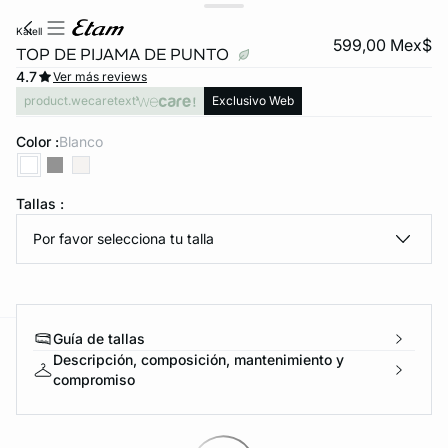
katell
599,00 Mex$
TOP DE PIJAMA DE PUNTO
4.7
Ver más reviews
product.wecaretext
Exclusivo Web
Color :
blanco
Tallas :
KS DE PANTIES
Por favor selecciona tu talla
ra ahora
Guía de tallas
e
question
Descripción, composición, mantenimiento y
compromiso