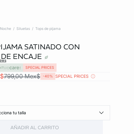
Noche
Siluetas
Tops de pijama
PIJAMA SATINADO CON
 DE ENCAJE
iews
xt
SPECIAL PRICES
x$
799,00 Mex$
SPECIAL PRICES
-40%
ciona tu talla
AÑADIR AL CARRITO