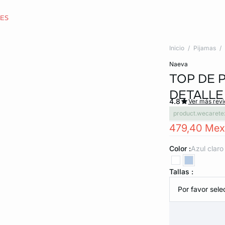
CES
Inicio
Pijamas
naeva
TOP DE 
DETALLE
4.8
Ver más rev
product.wecarete
479,40 Me
Color :
azul claro
Tallas :
Por favor selec