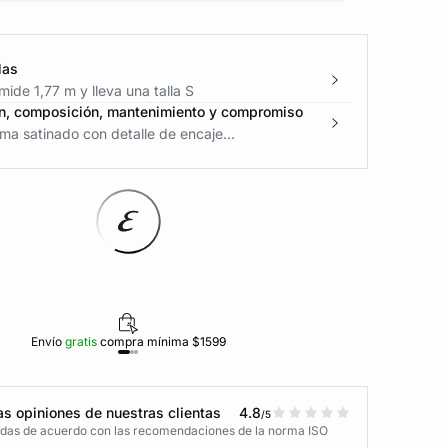
las
ide 1,77 m y lleva una talla S
n, composición, mantenimiento y compromiso
ma satinado con detalle de encaje...
Envío
gratis
compra mínima $1599
Polí
s opiniones de nuestras clientas
4.8
/5
adas de acuerdo con las recomendaciones de la norma ISO