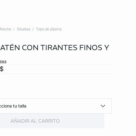
Noche
Siluetas
Tops de pijama
SATÉN CON TIRANTES FINOS Y
iews
x$
ciona tu talla
AÑADIR AL CARRITO