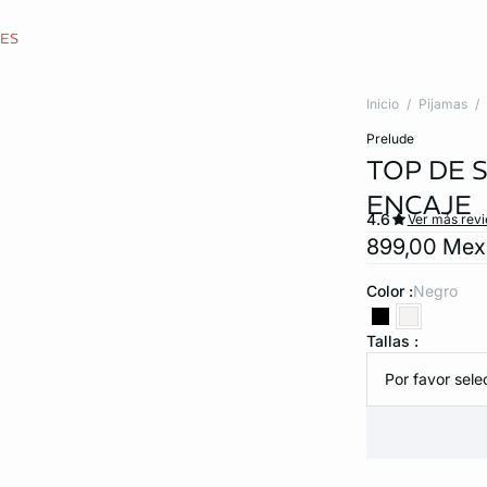
CES
Inicio
Pijamas
prelude
TOP DE 
ENCAJE
4.6
Ver más rev
899,00 Me
Color :
negro
Tallas :
Por favor selec