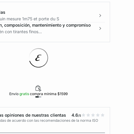
las
in mesure 1m75 et porte du S
n, composición, mantenimiento y compromiso
n con tirantes finos...
Envío
gratis
compra mínima $1599
Polí
s opiniones de nuestras clientas
4.6
/5
adas de acuerdo con las recomendaciones de la norma ISO