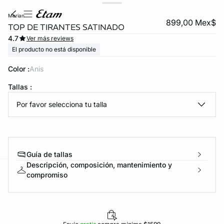
merian
899,00 Mex$
TOP DE TIRANTES SATINADO
4.7
Ver más reviews
El producto no está disponible
Color :
anis
Tallas :
Por favor selecciona tu talla
KS DE PANTIES
ra ahora
Guía de tallas
Descripción, composición, mantenimiento y
compromiso
e
question