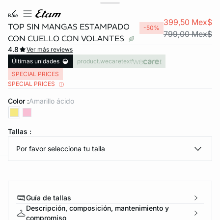
baie
399,50 Mex$
TOP SIN MANGAS ESTAMPADO
-50%
799,00 Mex$
CON CUELLO CON VOLANTES
4.8
Ver más reviews
Últimas unidades
product.wecaretext
SPECIAL PRICES
SPECIAL PRICES
Color :
amarillo ácido
KS DE PANTIES
ra ahora
Tallas :
Por favor selecciona tu talla
e
question
Guía de tallas
Descripción, composición, mantenimiento y
compromiso