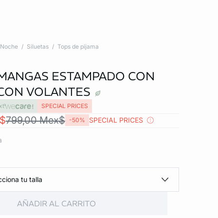
Noche
Siluetas
Tops de pijama
 MANGAS ESTAMPADO CON
CON VOLANTES
xt
SPECIAL PRICES
x$
799,00 Mex$
SPECIAL PRICES
-50%
a
ciona tu talla
AÑADIR AL CARRITO