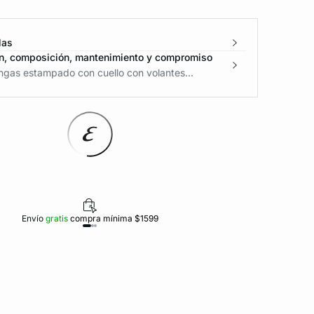
las
n, composición, mantenimiento y compromiso
ngas estampado con cuello con volantes...
Envío
gratis
compra mínima $1599
Polí