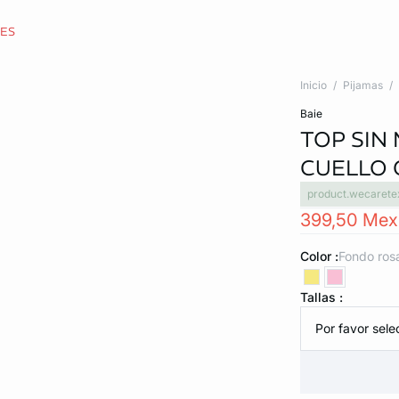
CES
Inicio
Pijamas
baie
TOP SIN
CUELLO 
product.wecarete
399,50 Me
Color :
fondo ros
Tallas :
Por favor selec