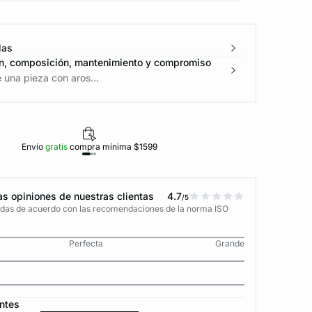
las
n, composición, mantenimiento y compromiso
una pieza con aros...
Envío
gratis
compra mínima $1599
Polí
s opiniones de nuestras clientas
4.7
/5
adas de acuerdo con las recomendaciones de la norma ISO
Perfecta
Grande
ntes