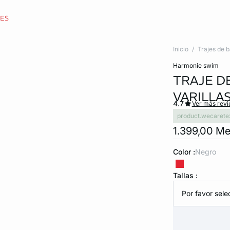
CES
Inicio
Trajes de 
harmonie swim
TRAJE D
VARILLA
4.7
Ver más rev
product.wecarete
1.399,00 M
Color :
negro
Tallas :
Por favor selec