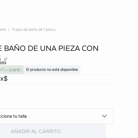
baño
Trajes de baño de 1 pieza
E BAÑO DE UNA PIEZA CON
S
iews
xt
El producto no está disponible
ex$
ciona tu talla
AÑADIR AL CARRITO