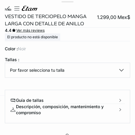
nala
VESTIDO DE TERCIOPELO MANGA
1.299,00 Mex$
LARGA CON DETALLE DE ANILLO
4.4
Ver más reviews
El producto no está disponible
Color :
noir
Tallas :
KS DE PANTIES
Por favor selecciona tu talla
ra ahora
Guía de tallas
Descripción, composición, mantenimiento y
e
question
compromiso