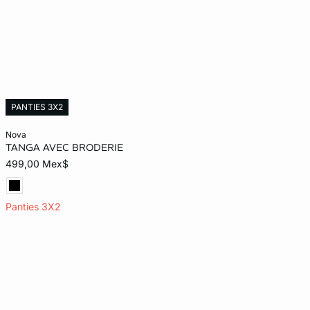
PANTIES 3X2
Añadir al carrito
nova
Con
TANGA AVEC BRODERIE
24
26
28
30
32
499,00 Mex$
Panties 3X2