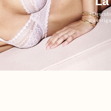
La
Descubr
y averigu