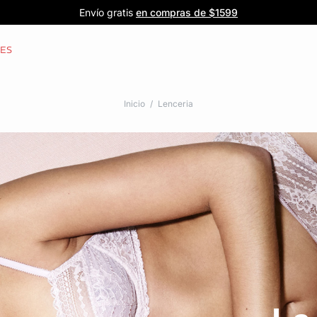
Forma parte de la familia ETAM
Beneficio exclusivo para clientes nuevos
-20% en tu primera orden
Envío gratis
en compras de $1599
y recibe -20% en tu primer pedido
al iniciar sesión
Únete a ETAM
CES
Inicio
Lenceria