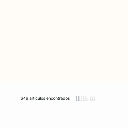
646
artículos encontrados
icon-layout-detaile
icon-layout-class
icon-layout-m