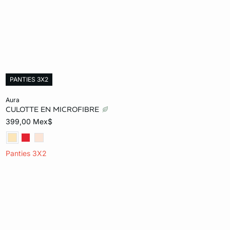
r
r
PANTIES 3X2
Añadir al carrito
aura
cm)
CULOTTE EN MICROFIBRE
26
28
30
32
399,00 Mex$
Panties 3X2