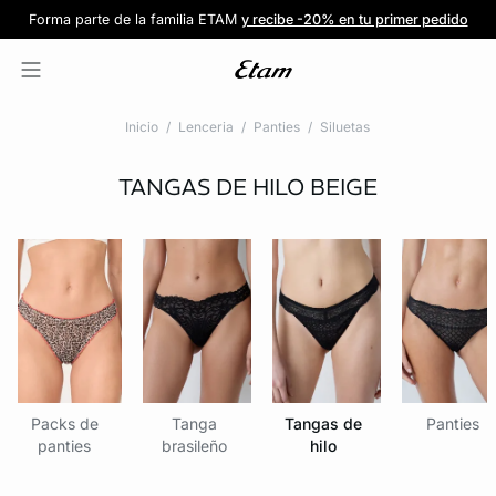
Forma parte de la familia ETAM
Beneficio exclusivo para clientes nuevos
-20% en tu primera orden
Envío gratis
en compras de $1599
y recibe -20% en tu primer pedido
al iniciar sesión
Únete a ETAM
Inicio
Lenceria
Panties
Siluetas
TANGAS DE HILO
BEIGE
Packs de
Tanga
Tangas de
Panties
panties
brasileño
hilo