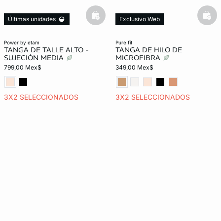
basketfull
bask
Últimas unidades
Exclusivo Web
power by etam
pure fit
TANGA DE TALLE ALTO -
TANGA DE HILO DE
SUJECIÓN MEDIA
MICROFIBRA
799,00 Mex$
349,00 Mex$
3X2 SELECCIONADOS
3X2 SELECCIONADOS