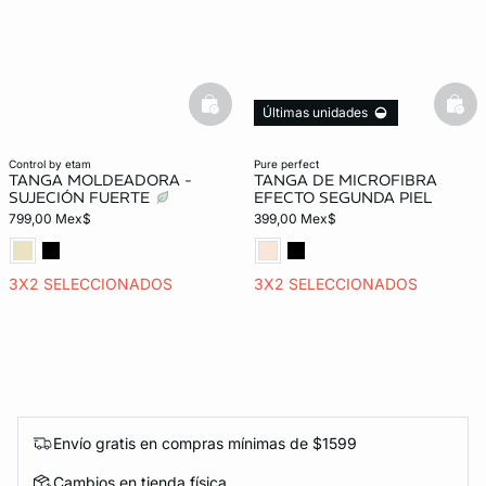
basketfull
bask
Últimas unidades
control by etam
pure perfect
TANGA MOLDEADORA -
TANGA DE MICROFIBRA
SUJECIÓN FUERTE
EFECTO SEGUNDA PIEL
799,00 Mex$
399,00 Mex$
3X2 SELECCIONADOS
3X2 SELECCIONADOS
Envío gratis en compras mínimas de $1599
Cambios en tienda física