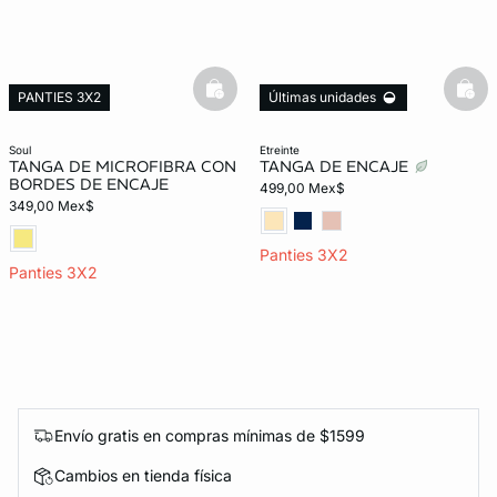
basketfull
bask
PANTIES 3X2
Últimas unidades
PANTIES 3X2
Exclusivo Web
soul
etreinte
TANGA DE MICROFIBRA CON
TANGA DE ENCAJE
BORDES DE ENCAJE
499,00 Mex$
349,00 Mex$
Panties 3X2
Panties 3X2
Envío gratis en compras mínimas de $1599
Cambios en tienda física