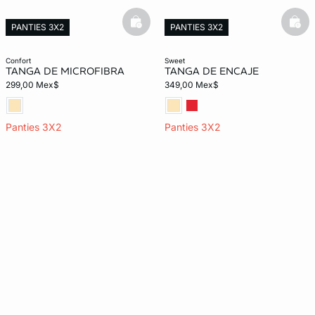
basketfull
bask
PANTIES 3X2
PANTIES 3X2
confort
sweet
TANGA DE MICROFIBRA
TANGA DE ENCAJE
299,00 Mex$
349,00 Mex$
Panties 3X2
Panties 3X2