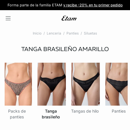
Forma parte de la familia ETAM
Beneficio exclusivo para clientes nuevos
-20% en tu primera orden
Envío gratis
en compras de $1599
y recibe -20% en tu primer pedido
al iniciar sesión
Únete a ETAM
Inicio
Lenceria
Panties
Siluetas
TANGA BRASILEÑO
AMARILLO
Packs de
Tanga
Tangas de hilo
Panties
panties
brasileño