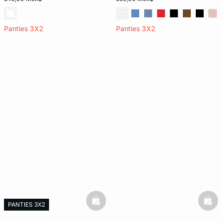
Panties 3X2
Panties 3X2
basketfull
bask
PANTIES 3X2