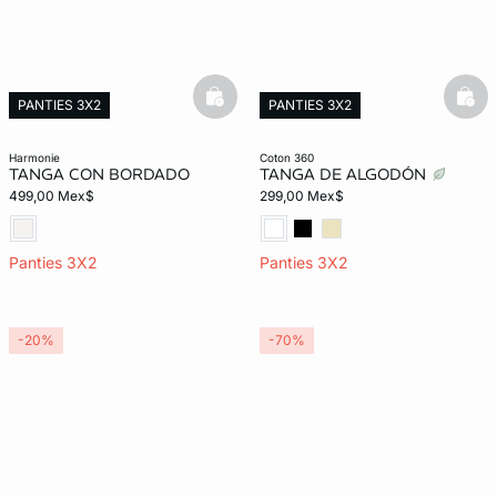
basketfull
bask
PANTIES 3X2
PANTIES 3X2
harmonie
coton 360
TANGA CON BORDADO
TANGA DE ALGODÓN
499,00 Mex$
299,00 Mex$
Panties 3X2
Panties 3X2
-20%
-70%