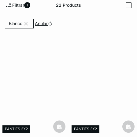
Filtrar
22
Products
1
i
Currently Refined by Color: Blanco
Anular
Blanco
KS DE PANTIES
ra ahora
e
question
basketfull
bask
PANTIES 3X2
PANTIES 3X2
Exclusivo Web