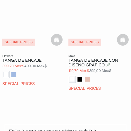
basketfull
bask
SPECIAL PRICES
SPECIAL PRICES
flowers
idole
TANGA DE ENCAJE
TANGA DE ENCAJE CON
DISEÑO GRÁFICO
399,20 Mex$
499,00 Mex$
119,70 Mex$
399,00 Mex$
SPECIAL PRICES
SPECIAL PRICES