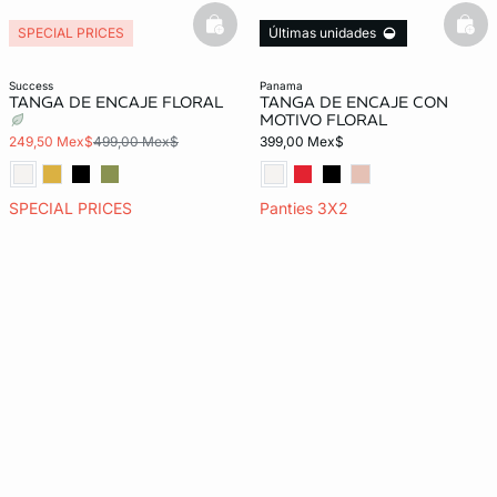
basketfull
bask
SPECIAL PRICES
Últimas unidades
PANTIES 3X2
success
panama
TANGA DE ENCAJE FLORAL
TANGA DE ENCAJE CON
MOTIVO FLORAL
249,50 Mex$
499,00 Mex$
399,00 Mex$
SPECIAL PRICES
Panties 3X2