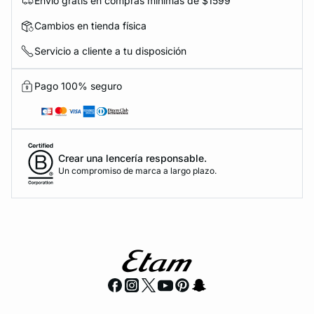
Envío gratis en compras mínimas de $1599
Cambios en tienda física
Servicio a cliente a tu disposición
Pago 100% seguro
Crear una lencería responsable.
Un compromiso de marca a largo plazo.