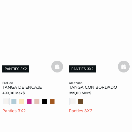
basketfull
bask
PANTIES 3X2
PANTIES 3X2
Exclusivo Web
prelude
amazone
TANGA DE ENCAJE
TANGA CON BORDADO
499,00 Mex$
399,00 Mex$
Panties 3X2
Panties 3X2