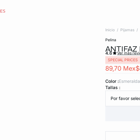
CES
Inicio
Pijamas
pelina
ANTIFAZ
4.6
Ver más rev
SPECIAL PRICES
89,70 Mex$
Color :
esmeralda
Tallas :
Por favor selec