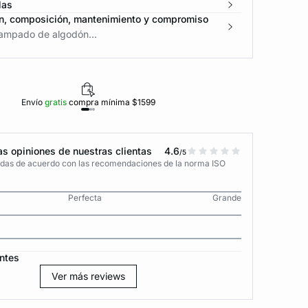
las
n, composición, mantenimiento y compromiso
tampado de algodón...
Envío
gratis
compra mínima $1599
Polí
s opiniones de nuestras clientas
4.6
/5
adas de acuerdo con las recomendaciones de la norma ISO
Perfecta
Grande
ntes
Ver más reviews