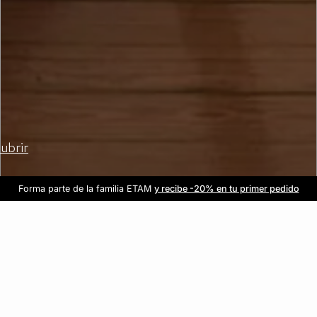
ubrir
Forma parte de la familia ETAM
Beneficio exclusivo para clientes nuevos
-20% en tu primera orden
Envío gratis
en compras de $1599
y recibe -20% en tu primer pedido
al iniciar sesión
Únete a ETAM