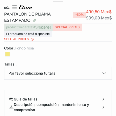
baie
499,50 Mex$
PANTALÓN DE PIJAMA
-50%
999,00 Mex$
ESTAMPADO
product.wecaretext
SPECIAL PRICES
El producto no está disponible
SPECIAL PRICES
Color :
fondo rosa
KS DE PANTIES
Tallas :
ra ahora
Por favor selecciona tu talla
e
question
Guía de tallas
Descripción, composición, mantenimiento y
compromiso