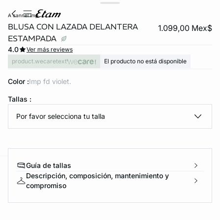
a cannel imp
BLUSA CON LAZADA DELANTERA
1.099,00 Mex$
ESTAMPADA
4.0
Ver más reviews
product.wecaretext
El producto no está disponible
Color :
imp fd violet.
Tallas :
KS DE PANTIES
Por favor selecciona tu talla
ra ahora
Guía de tallas
e
question
Descripción, composición, mantenimiento y
compromiso