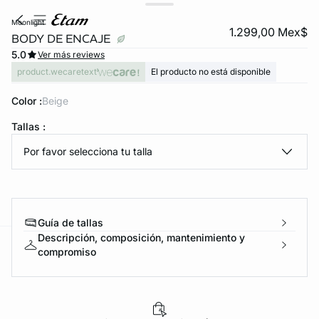
moonlight
1.299,00 Mex$
BODY DE ENCAJE
5.0
Ver más reviews
product.wecaretext
El producto no está disponible
Color :
beige
Tallas :
Por favor selecciona tu talla
KS DE PANTIES
ra ahora
Guía de tallas
Descripción, composición, mantenimiento y
compromiso
e
question