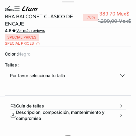
drama
389,70 Mex$
BRA BALCONET CLÁSICO DE
-70%
1.299,00 Mex$
ENCAJE
4.6
Ver más reviews
SPECIAL PRICES
SPECIAL PRICES
Color :
negro
Tallas :
KS DE PANTIES
Por favor selecciona tu talla
ra ahora
Guía de tallas
e
question
Descripción, composición, mantenimiento y
compromiso